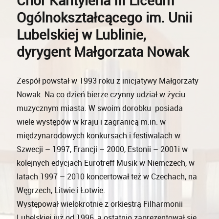
Chór Kantylena III Liceum
Ogólnokształcącego im. Unii
Lubelskiej w Lublinie,
dyrygent Małgorzata Nowak
Zespół powstał w 1993 roku z inicjatywy Małgorzaty
Nowak. Na co dzień bierze czynny udział w życiu
muzycznym miasta. W swoim dorobku posiada
wiele występów w kraju i zagranicą m.in. w
międzynarodowych konkursach i festiwalach w
Szwecji – 1997, Francji – 2000, Estonii – 2001i w
kolejnych edycjach Eurotreff Musik w Niemczech, w
latach 1997 – 2010 koncertował też w Czechach, na
Węgrzech, Litwie i Łotwie.
Występował wielokrotnie z orkiestrą Filharmonii
Lubelskiej już od 1996, a ostatnio zaprezentował się