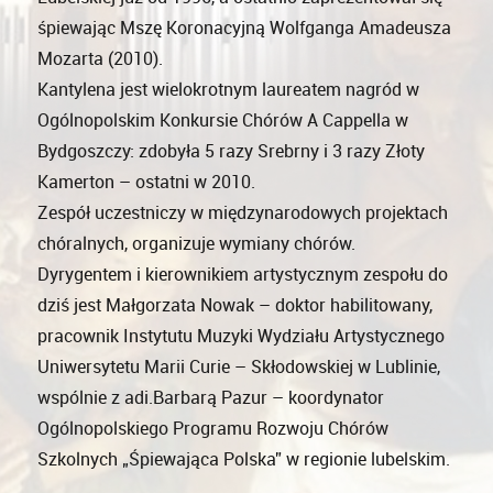
śpiewając Mszę Koronacyjną Wolfganga Amadeusza
Mozarta (2010).
Kantylena jest wielokrotnym laureatem nagród w
Ogólnopolskim Konkursie Chórów A Cappella w
Bydgoszczy: zdobyła 5 razy Srebrny i 3 razy Złoty
Kamerton – ostatni w 2010.
Zespół uczestniczy w międzynarodowych projektach
chóralnych, organizuje wymiany chórów.
Dyrygentem i kierownikiem artystycznym zespołu do
dziś jest Małgorzata Nowak – doktor habilitowany,
pracownik Instytutu Muzyki Wydziału Artystycznego
Uniwersytetu Marii Curie – Skłodowskiej w Lublinie,
wspólnie z adi.Barbarą Pazur – koordynator
Ogólnopolskiego Programu Rozwoju Chórów
Szkolnych „Śpiewająca Polska” w regionie lubelskim.