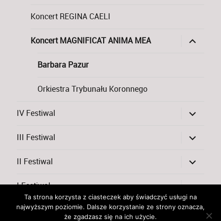
Koncert REGINA CAELI
rozwiń
Koncert MAGNIFICAT ANIMA MEA
menu
potomne
Barbara Pazur
Orkiestra Trybunału Koronnego
rozwiń
IV Festiwal
menu
potomne
rozwiń
III Festiwal
menu
potomne
rozwiń
II Festiwal
menu
potomne
rozwiń
I Festiwal
menu
Ta strona korzysta z ciasteczek aby świadczyć usługi na
potomne
najwyższym poziomie. Dalsze korzystanie ze strony oznacza,
Lubelski Festiwal Chórów Parafialnych
Dumnie wspierane
że zgadzasz się na ich użycie.