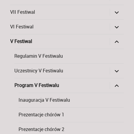
menu
potomne
rozwiń
VII Festiwal
menu
potomne
rozwiń
VI Festiwal
menu
potomne
rozwiń
V Festiwal
menu
potomne
Regulamin V Festiwalu
rozwiń
Uczestnicy V Festiwalu
menu
potomne
rozwiń
Program V Festiwalu
menu
potomne
Inauguracja V Festiwalu
Prezentacje chórów 1
Prezentacje chórów 2