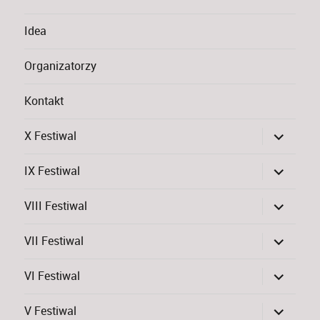
Idea
Organizatorzy
Kontakt
rozwiń
X Festiwal
menu
potomne
rozwiń
IX Festiwal
menu
potomne
rozwiń
VIII Festiwal
menu
potomne
rozwiń
VII Festiwal
menu
potomne
rozwiń
VI Festiwal
menu
potomne
rozwiń
V Festiwal
menu