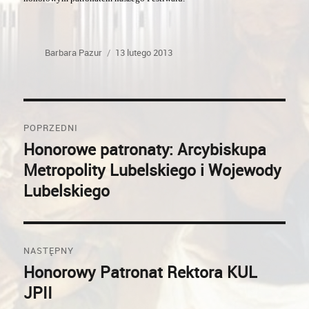
Autor
Opublikowano
Barbara Pazur
13 lutego 2013
Nawigacja
POPRZEDNI
wpisu
Honorowe patronaty: Arcybiskupa
Poprzedni
Metropolity Lubelskiego i Wojewody
wpis:
Lubelskiego
NASTĘPNY
Honorowy Patronat Rektora KUL
Następny
JPII
wpis: