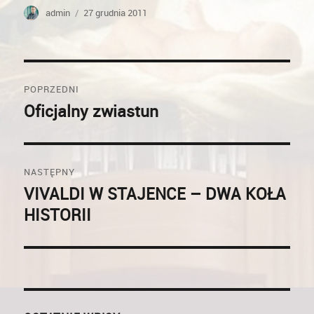
Autor
Opublikowano
admin
27 grudnia 2011
Nawigacja
POPRZEDNI
wpisu
Oficjalny zwiastun
Poprzedni
wpis:
NASTĘPNY
VIVALDI W STAJENCE – DWA KOŁA
Następny
HISTORII
wpis: