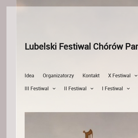
Lubelski Festiwal Chórów Par
Idea
Organizatorzy
Kontakt
X Festiwal
III Festiwal
II Festiwal
I Festiwal