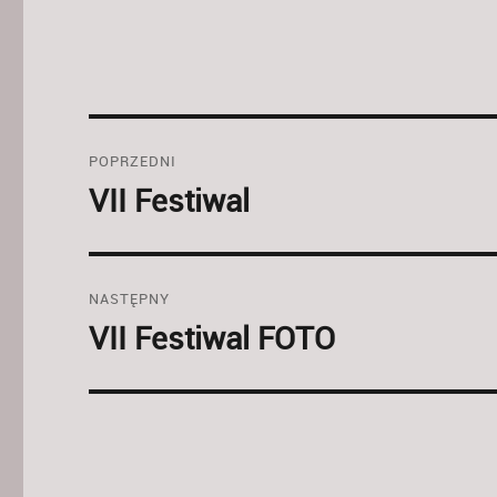
Nawigacja
POPRZEDNI
wpisu
VII Festiwal
Poprzedni
wpis:
NASTĘPNY
VII Festiwal FOTO
Następny
wpis: