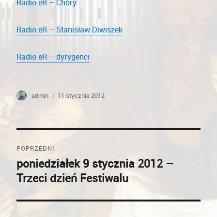
Radio eR – Chóry
Radio eR – Stanisław Diwiszek
Radio eR – dyrygenci
Autor
Opublikowano
admin
11 stycznia 2012
Nawigacja
POPRZEDNI
wpisu
poniedziałek 9 stycznia 2012 –
Poprzedni
Trzeci dzień Festiwalu
wpis: