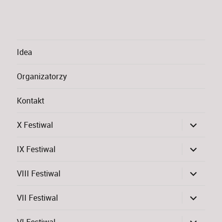
Idea
Organizatorzy
Kontakt
rozwiń
X Festiwal
menu
potomne
rozwiń
IX Festiwal
menu
potomne
rozwiń
VIII Festiwal
menu
potomne
rozwiń
VII Festiwal
menu
potomne
rozwiń
VI Festiwal